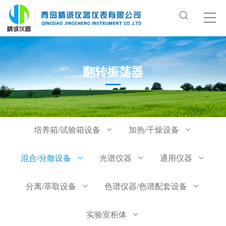
翻转振荡器
培养箱/试验箱设备
加热/干燥设备
混合/分散设备
光谱仪器
通用仪器
分离/萃取设备
色谱仪器/色谱配套设备
实验室柜体