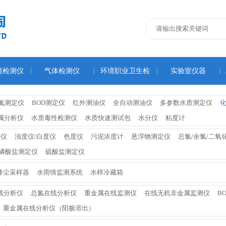
境检测仪
|
气体检测仪
|
环境职业卫生检
|
实验室仪器
|
测仪
氮测定仪
BOD测定仪
红外测油仪
全自动测油仪
多参数水质测定仪
属分析仪
水质毒性检测仪
水质快速测试包
水分仪
粘度计
定仪
浊度仪/白度仪
色度仪
污泥浓度计
悬浮物测定仪
总氯/余氯/二氧
磷酸盐测定仪
硫酸盐测定仪
降尘采样器
水雨情监测系统
水样冷藏箱
线分析仪
总氮在线分析仪
重金属在线监测仪
在线无机非金属监测仪
B
重金属在线分析仪（阳极溶出）