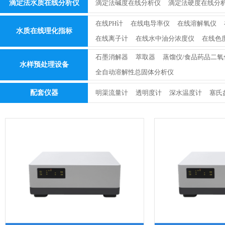
滴定法水质在线分析仪
滴定法碱度在线分析仪
滴定法硬度在线分
在线PH计
在线电导率仪
在线溶解氧仪
水质在线理化指标
在线离子计
在线水中油分浓度仪
在线色
石墨消解器
萃取器
蒸馏仪/食品药品二氧
水样预处理设备
全自动溶解性总固体分析仪
配套仪器
明渠流量计
透明度计
深水温度计
塞氏