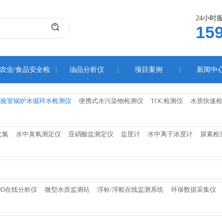
24小时
15
农业/食品安全检
|
油品分析仪
|
项目案例
|
新闻中
测仪
化验室锅炉水循环水检测仪
便携式水污染物检测仪
TOC检测仪
水质快速
化氯
水中臭氧测定仪
亚硝酸盐测定仪
盐度计
水中离子浓度计
尿素检
OD在线分析仪
微型水质监测站
浮标/浮船在线监测系统
环保数据采集仪