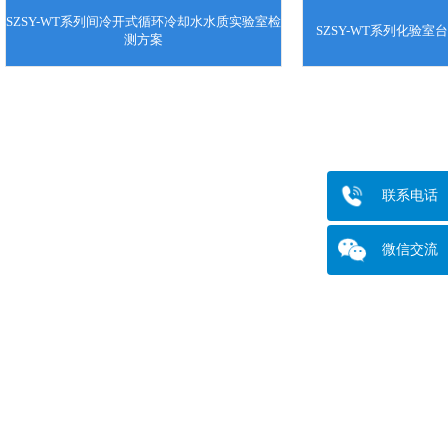
SZSY-WT系列间冷开式循环冷却水水质实验室检
SZSY-WT系列化验
测方案
联系电话
微信交流