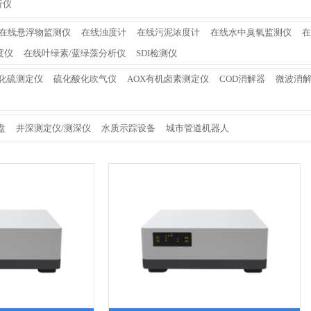
析仪
在线悬浮物监测仪
在线浊度计
在线污泥浓度计
在线水中臭氧监测仪
在
度仪
在线叶绿素/蓝绿藻分析仪
SDI检测仪
化硫测定仪
硫化酸化吹气仪
AOX有机卤素测定仪
COD消解器
微波消
盘
井深测定仪/测深仪
水质示踪设备
城市管道机器人