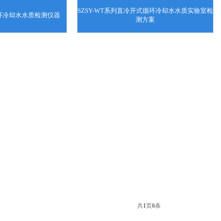
SZSY-WT系列直冷开式循环冷却水水质实验室检
循环冷却水水质检测仪器
测方案
共
1
页
6
条