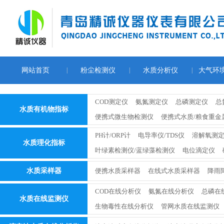
网站首页
|
粉尘检测仪
|
水质分析仪
|
大气环
COD测定仪
氨氮测定仪
总磷测定仪
总
水质有机物指标
便携式微生物检测仪
便携式水质/粮食重金
PH计/ORP计
电导率仪/TDS仪
溶解氧测
水质理化指标
叶绿素检测仪/蓝绿藻检测仪
电位滴定仪
水质采样器
便携水质采样器
在线式水质采样器
降雨
COD在线分析仪
氨氮在线分析仪
总磷在
水质在线监测仪
生物毒性在线分析仪
管网水质在线监测仪