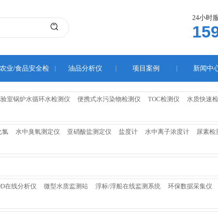
24小时
15
农业/食品安全检
|
油品分析仪
|
项目案例
|
新闻中
测仪
化验室锅炉水循环水检测仪
便携式水污染物检测仪
TOC检测仪
水质快速
化氯
水中臭氧测定仪
亚硝酸盐测定仪
盐度计
水中离子浓度计
尿素检
OD在线分析仪
微型水质监测站
浮标/浮船在线监测系统
环保数据采集仪