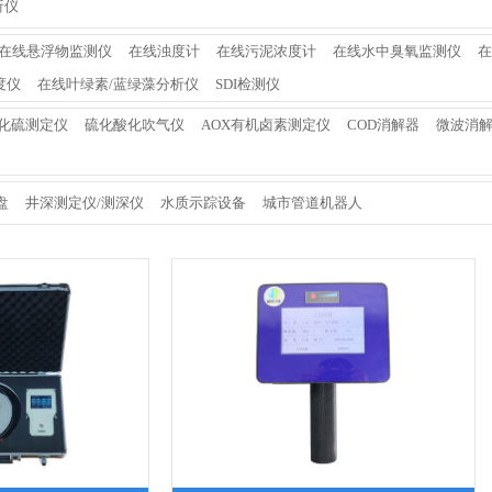
析仪
在线悬浮物监测仪
在线浊度计
在线污泥浓度计
在线水中臭氧监测仪
在
度仪
在线叶绿素/蓝绿藻分析仪
SDI检测仪
化硫测定仪
硫化酸化吹气仪
AOX有机卤素测定仪
COD消解器
微波消
盘
井深测定仪/测深仪
水质示踪设备
城市管道机器人