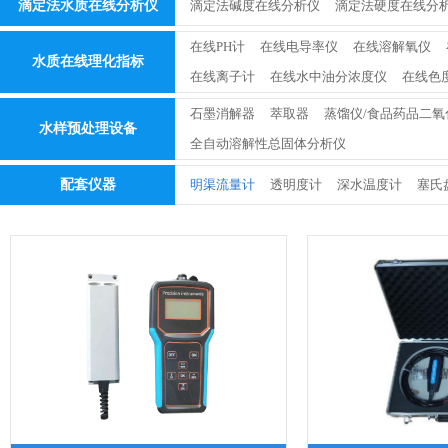
滴定法水质在线分析仪
滴定法碱度在线分析仪
滴定法硬度在线分
在线PH计
在线电导率仪
在线溶解氧仪
水质在线理化指标
在线离子计
在线水中油分浓度仪
在线色
石墨消解器
萃取器
蒸馏仪/食品药品二氧
水样预处理设备
全自动溶解性总固体分析仪
配套仪器
明渠流量计
透明度计
深水温度计
塞氏