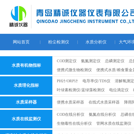
网站首页
|
粉尘检测仪
|
水质分析仪
|
大气环
COD测定仪
氨氮测定仪
总磷测定仪
总
水质有机物指标
便携式微生物检测仪
便携式水质/粮食重金
PH计/ORP计
电导率仪/TDS仪
溶解氧测
水质理化指标
叶绿素检测仪/蓝绿藻检测仪
电位滴定仪
水质采样器
便携水质采样器
在线式水质采样器
降雨
COD在线分析仪
氨氮在线分析仪
总磷在
水质在线监测仪
生物毒性在线分析仪
管网水质在线监测仪