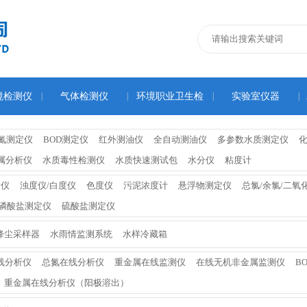
境检测仪
|
气体检测仪
|
环境职业卫生检
|
实验室仪器
|
测仪
氮测定仪
BOD测定仪
红外测油仪
全自动测油仪
多参数水质测定仪
属分析仪
水质毒性检测仪
水质快速测试包
水分仪
粘度计
定仪
浊度仪/白度仪
色度仪
污泥浓度计
悬浮物测定仪
总氯/余氯/二氧
磷酸盐测定仪
硫酸盐测定仪
降尘采样器
水雨情监测系统
水样冷藏箱
线分析仪
总氮在线分析仪
重金属在线监测仪
在线无机非金属监测仪
B
重金属在线分析仪（阳极溶出）