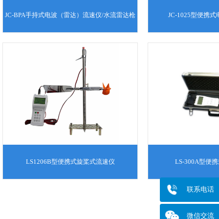
JC-BPA手持式电波（雷达）流速仪/水流雷达枪
JC-1025型便携
LS1206B型便携式旋桨式流速仪
LS-300A型
联系电话
微信交流