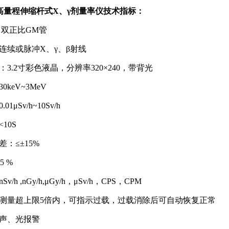
2 高量程伸缩杆式X、γ剂量率仪
技术指标：
口双正比GM管
连续或脉冲X、γ、β射线
3.2寸彩色液晶，分辨率320×240，带背光
keV~3MeV
1μSv/h~10Sv/h
10S
：≤±15%
5 %
/h ,nGy/h,μGy/h，μSv/h，CPS，CPM
测量超上限5倍内，可指示过载，过载消除后可自动恢复正常
声、光报警