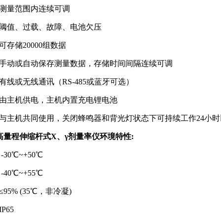
测量范围内连续可调
阈值、过载、故障、电池欠压
存储20000组数据
手动或自动保存测量数据，存储时间间隔连续可调
有线或无线通讯（RS-485或蓝牙可选）
由主机供电，主机内置充电锂电池
与主机共同使用，关闭蜂鸣器和背光灯状态下可持续工作24小时
2 高量程伸缩杆式X、γ剂量率仪
环境特性:
30℃~+50℃
40℃~+55℃
95% (35℃，非冷凝)
P65