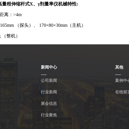
2 高量程伸缩杆式X、γ剂量率仪
机械特性:
距离：>4m
165mm （探头）、 170×80×30mm（主机）
g （整机）
新闻中心
其他
公司新闻
案例中
行业新闻
在线留
展会信息
行业聚焦