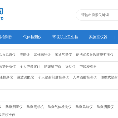
境检测仪
|
气体检测仪
|
环境职业卫生检
|
实验室仪器
|
测仪
风向风速仪
照度计
紫外辐照计
肺通气量仪
便携式多参数环境监测仪
频谱分析仪
个人声暴露计
防爆噪声仪
振动仪
声级校准器
场强检测仪
微波漏能仪
个人辐射剂量检测仪
人体辐射检测仪
便携式辐射
仪
防爆测距仪
防爆照相机
防爆气体检测仪
防爆风速仪
防爆测振仪
仪表校准仪