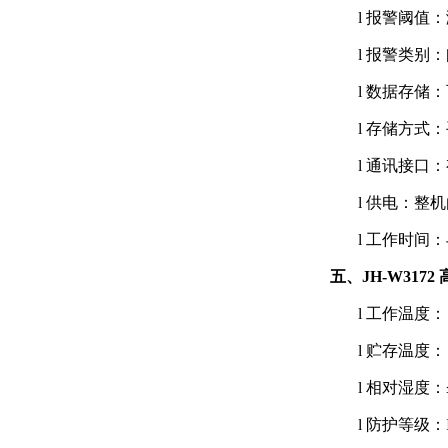
l
报警阈值：
l
报警类别：
l
数据存储：可
l
存储方式：
l
通讯接口：
l
供电：整机
l
工作时间：
五、JH-W317
l
工作温度： -
l
贮存温度： -
l
相对湿度：≤
l
防护等级：I