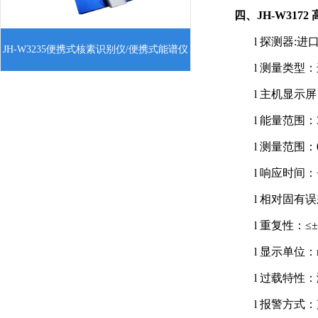
四、JH-W317
一、JH-W3235便携式核素识别仪/便携式
l
探测器:进
JH-W3235便携式核素识别仪/便携式能谱仪
能谱仪产品简介：核素识别仪是一款集射
l
测量类型：
线探测、自动能谱分析和自动核素识别功
l
主机显示屏：
能于一体的高档便携式γ能谱仪，该仪器采
l
能量范围：30
用高灵
l
测量范围：0.0
l
响应时间：<
l
相对固有误差
l
重复性：≤±
l
显示单位：nSv
l
过载特性：
l
报警方式：