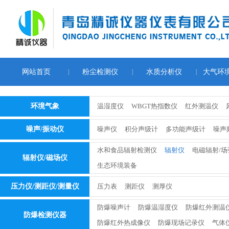
网站首页
|
粉尘检测仪
|
水质分析仪
|
大气环
环境气象
温湿度仪
WBGT热指数仪
红外测温仪
噪声/振动仪
噪声仪
积分声级计
多功能声级计
噪声
水和食品辐射检测仪
辐射仪
电磁辐射/
辐射仪/磁场仪
生态环境装备
压力仪/测距仪/测量仪
压力表
测距仪
测厚仪
防爆噪声计
防爆温湿度仪
防爆红外测温
防爆检测仪器
防爆红外热成像仪
防爆现场记录仪
气体