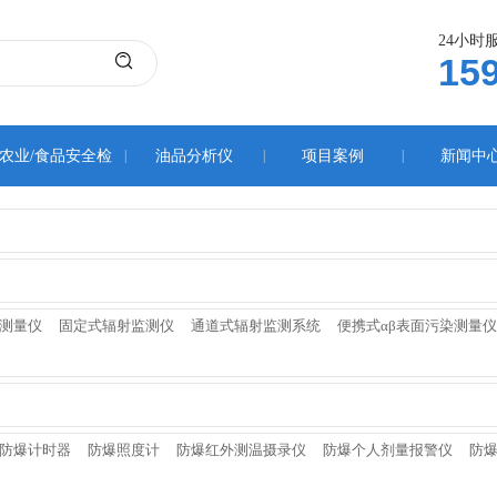
24小时
15
农业/食品安全检
|
油品分析仪
|
项目案例
|
新闻中
测仪
测量仪
固定式辐射监测仪
通道式辐射监测系统
便携式αβ表面污染测量仪
防爆计时器
防爆照度计
防爆红外测温摄录仪
防爆个人剂量报警仪
防