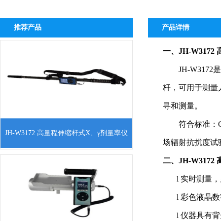
推荐产品
产品详情
一、JH-W317
JH-W3
杆，可用于测量
寻和测量。
符合标准：GB
一、产品简介：JH-W3172是长杆式高量程
JH-W3172 高量程伸缩杆式X、γ剂量率仪
防护级X、γ剂量率仪，可用来监测X、γ辐
场辐射抗扰度试验；
射剂量率和脉冲X、γ射线。用于各种γ辐
二、JH-W317
射场或环境γ辐射的监测工作。仪器配有伸
l
实时测量，
l
彩色液晶数
l
仪器具有背