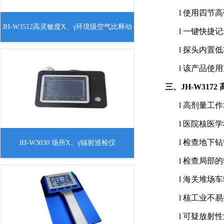
l
使用四节高
产品简介： 高灵敏度x、γ环境级空气比释
JH-W3512高灵敏度X、γ环境级空气比释动
l
一键快捷记
动能率仪，用于环境水平x、γ剂量率测
l
探头内置低
量，也可对辐射场所辐射防护水平进行检
能率仪
测，应急场合查找隐藏的放射源。 是环
l
该产品使用
保、卫
三、JH-W317
l
高剂量工作
l
医院核医学
产品简介：X、γ 剂量率仪是一款防护级的
l
检查地下钻
JH-W3030 场所X、γ辐射巡检仪
辐射场所辐射监测仪，采用具有卤素猝灭
l
检查局部的
和能量补偿功能GM计数管，探测精度
l
海关堆场车
高，7英寸大显示屏，为场所工作人员提
供辐射剂量的监
l
核工业不易
l
可疑放射性