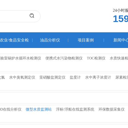
24小时
15
农业/食品安全检
|
油品分析仪
|
项目案例
|
新闻中
测仪
化验室锅炉水循环水检测仪
便携式水污染物检测仪
TOC检测仪
水质快速
化氯
水中臭氧测定仪
亚硝酸盐测定仪
盐度计
水中离子浓度计
尿素检
OD在线分析仪
微型水质监测站
浮标/浮船在线监测系统
环保数据采集仪