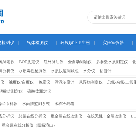
境检测仪
|
气体检测仪
|
环境职业卫生检
|
实验室仪器
|
测仪
氮测定仪
BOD测定仪
红外测油仪
全自动测油仪
多参数水质测定仪
属分析仪
水质毒性检测仪
水质快速测试包
水分仪
粘度计
定仪
浊度仪/白度仪
色度仪
污泥浓度计
悬浮物测定仪
总氯/余氯/二氧
磷酸盐测定仪
硫酸盐测定仪
降尘采样器
水雨情监测系统
水样冷藏箱
线分析仪
总氮在线分析仪
重金属在线监测仪
在线无机非金属监测仪
B
重金属在线分析仪（阳极溶出）