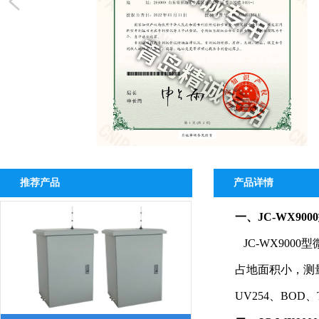
推荐产品
产品详情
一、JC-WX9
JC-WX9000
型
占地面积小，测
UV254
、
BOD
、