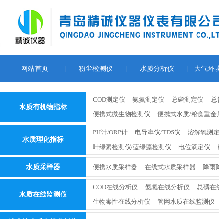
网站首页
|
粉尘检测仪
|
水质分析仪
|
大气环
COD测定仪
氨氮测定仪
总磷测定仪
总
水质有机物指标
便携式微生物检测仪
便携式水质/粮食重金
PH计/ORP计
电导率仪/TDS仪
溶解氧测
水质理化指标
叶绿素检测仪/蓝绿藻检测仪
电位滴定仪
水质采样器
便携水质采样器
在线式水质采样器
降雨
COD在线分析仪
氨氮在线分析仪
总磷在
水质在线监测仪
生物毒性在线分析仪
管网水质在线监测仪