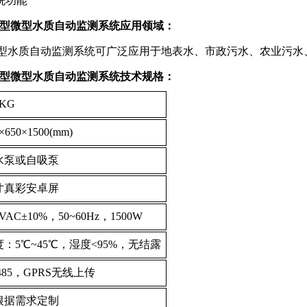
洗功能
000型微型水质自动监测系统应用领域：
型水质自动监测系统可广泛应用于地表水、市政污水、农业污水
000型微型水质自动监测系统技术规格：
0KG
×
650
×
1500(mm)
水泵或自吸泵
4寸真彩安卓屏
0VAC
±
10%
，
50~60Hz
，
1500W
度：
5
℃
~45
℃，湿度
<95%
，无结露
485
，
GPRS
无线上传
根据需求定制