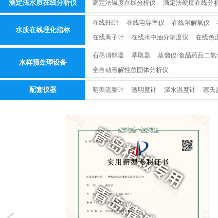
滴定法水质在线分析仪
滴定法碱度在线分析仪
滴定法硬度在线分
在线PH计
在线电导率仪
在线溶解氧仪
水质在线理化指标
在线离子计
在线水中油分浓度仪
在线色
石墨消解器
萃取器
蒸馏仪/食品药品二氧
水样预处理设备
全自动溶解性总固体分析仪
配套仪器
明渠流量计
透明度计
深水温度计
塞氏