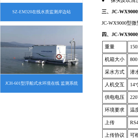
●
探头反吹清
一、概述本公司对一些需要占地面积大，
三、JC-WX9
SZ-EM320在线水质监测岸边站
建设周期长，土地资源紧缺，地形复杂，
JC-WX9000
型
微
无法建设砖瓦结构站房的场景的监测项目
四、JC-WX9
进行了总结与设计。于 2018年研发了一种
岸边式多参
重量
15
机箱大小
800
采水方式
潜
一、JCH-601型浮船式水环境在线 监测系
JCH-601型浮船式水环境在线 监测系统
人机交互
1
统产品介绍浮船式水环境自动监测系统是
供电电压
22
一套全自动、实时水生态水质走航在线监
测系统，是一套以多参数水质监测仪为核
环境要求
温
心，运用
上传
RS
上传协议
可