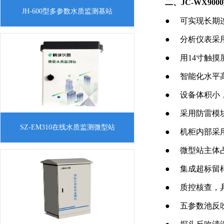
二、JC-WX9
一.JH-600型多参数水质监测基站 产品介绍
JH-600型多参数水质监测基站
本公司推出的JH-600多参数水质监测基站
●
可实现长期
可以实现多种水质参数的同时测量，包括
●
分
析仪表采
溶解氧、pH、ORP、电导率和浊度等
●
用14寸触
●
智能化水平
●
设备
体积小
●
采用防雷模
一、概述现有水质监测站多为固定站房或
SZ-EM310在线水质监测微型站
●
机柜内部采
者固定测试箱体类，实际占地面积大，对
●
微型站主体
场地有严格的要求，这样就导致了很多应
用场地无法满足安放条件或者占用较大的
●
集成超标留
使用空间，安装使
●
质控核查，
●
五参数池反