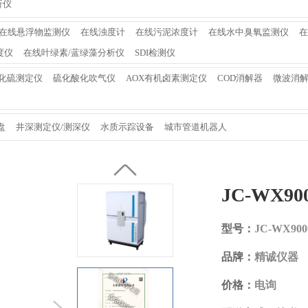
析仪
在线悬浮物监测仪
在线浊度计
在线污泥浓度计
在线水中臭氧监测仪
在
度仪
在线叶绿素/蓝绿藻分析仪
SDI检测仪
化硫测定仪
硫化酸化吹气仪
AOX有机卤素测定仪
COD消解器
微波消
盘
井深测定仪/测深仪
水质示踪设备
城市管道机器人
JC-WX
型号：
JC-WX
品牌：
精诚仪器
价格：
电询