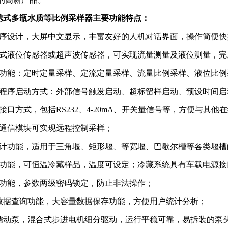
携式
多瓶
水质等比例采样器主要功能特点：
程序设计，大屏中文显示，丰富友好的人机对话界面，操作简便快
入式液位传感器或超声波传感器，可实现流量测量及液位测量，
样功能：定时定量采样、定流定量采样、流量比例采样、液位比例
样程序启动方式：外部信号触发启动、超标留样启动、预设时间
接口方式，包括RS232、4-20mA、开关量信号等，方便与
线通信模块可实现远程控制采样；
量计功能，适用于三角堰、矩形堰、等宽堰、巴歇尔槽等各类堰
藏功能，可恒温冷藏样品，温度可设定；冷藏系统具有车载电源接
禁功能，参数两级密码锁定，防止非法操作；
的数据查询功能，大容量数据保存功能，方便用户统计分析；
靠蠕动泵，混合式步进电机细分驱动，运行平稳可靠，易拆装的泵