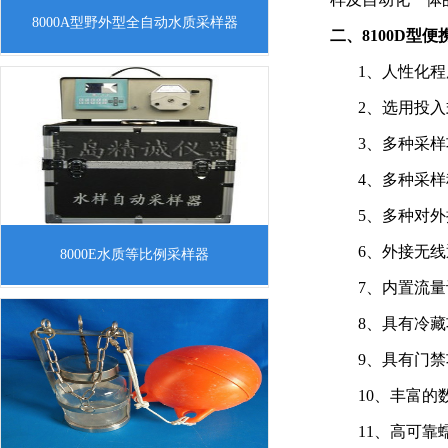
一、8000A型野外型全自动水质采样器描
8000A型野外型全自动水质采样器
二、
8100D
型
便
述8000A型野外型全自动水质采样器器整
机防水设计，外壳坚固，功能丰富，操作
1、人性化
简单，可全天候应用，无需有复杂的专业
2、选用投
知识，该
3、多种采
4、多种采
5、多种对外
一、8000E型水质等比例采样器仪器描
6、外接无
8000E水质等比例采样器
述：本产品可配套采样桶独立使用，亦可
7、内置流
配套12瓶或者24瓶样品自动分装箱使用。
8、具有冷
符合中国环境保护部水质自动采样器技术
9、具有门
要求及检测
10、丰富
11、高可