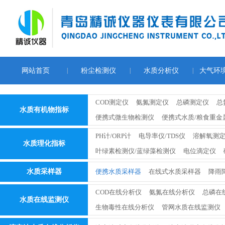
网站首页
|
粉尘检测仪
|
水质分析仪
|
大气环
COD测定仪
氨氮测定仪
总磷测定仪
总
水质有机物指标
便携式微生物检测仪
便携式水质/粮食重金
PH计/ORP计
电导率仪/TDS仪
溶解氧测
水质理化指标
叶绿素检测仪/蓝绿藻检测仪
电位滴定仪
水质采样器
便携水质采样器
在线式水质采样器
降雨
COD在线分析仪
氨氮在线分析仪
总磷在
水质在线监测仪
生物毒性在线分析仪
管网水质在线监测仪