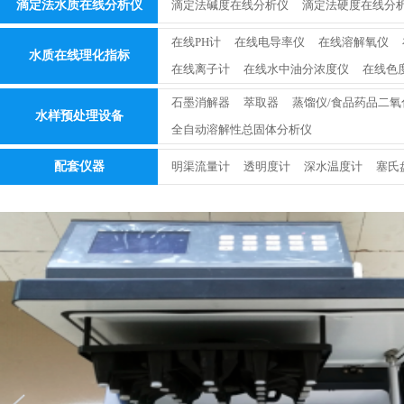
滴定法水质在线分析仪
滴定法碱度在线分析仪
滴定法硬度在线分
在线PH计
在线电导率仪
在线溶解氧仪
水质在线理化指标
在线离子计
在线水中油分浓度仪
在线色
石墨消解器
萃取器
蒸馏仪/食品药品二氧
水样预处理设备
全自动溶解性总固体分析仪
配套仪器
明渠流量计
透明度计
深水温度计
塞氏