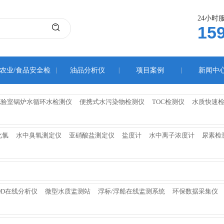
24小时
15
农业/食品安全检
|
油品分析仪
|
项目案例
|
新闻中
测仪
化验室锅炉水循环水检测仪
便携式水污染物检测仪
TOC检测仪
水质快速
化氯
水中臭氧测定仪
亚硝酸盐测定仪
盐度计
水中离子浓度计
尿素检
OD在线分析仪
微型水质监测站
浮标/浮船在线监测系统
环保数据采集仪