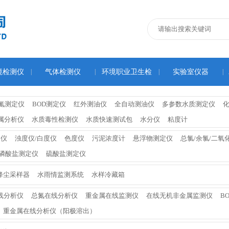
境检测仪
|
气体检测仪
|
环境职业卫生检
|
实验室仪器
|
测仪
氮测定仪
BOD测定仪
红外测油仪
全自动测油仪
多参数水质测定仪
属分析仪
水质毒性检测仪
水质快速测试包
水分仪
粘度计
定仪
浊度仪/白度仪
色度仪
污泥浓度计
悬浮物测定仪
总氯/余氯/二氧
磷酸盐测定仪
硫酸盐测定仪
降尘采样器
水雨情监测系统
水样冷藏箱
线分析仪
总氮在线分析仪
重金属在线监测仪
在线无机非金属监测仪
B
重金属在线分析仪（阳极溶出）