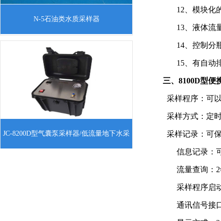
12、模块
一、概述材质：不锈钢304采样瓶容量：
N-5石油类水质采样器
13、液体
500ml 和1000ml 采样瓶材料：玻璃 或不
锈钢产品结构：见图片不锈钢提链：默认
14、控制
2根 每根5米；如加长，请联系我
15、有自
三、
8100D
型
便
采样程序：可以
采样方式：定时
一、产品介绍 JC-8200D型气囊泵采样器/
JC-8200D型气囊泵采样器/低流量地下水采
采样记录：可保存
低流量地下水采样（下称气囊泵）采用通
信息记录：
过压缩空气定时开关，对气囊泵腔体进行
样
流量查询：
压缩和释放，从而使腔体内水样从泵体中
推
采样程序启
通讯信号接口