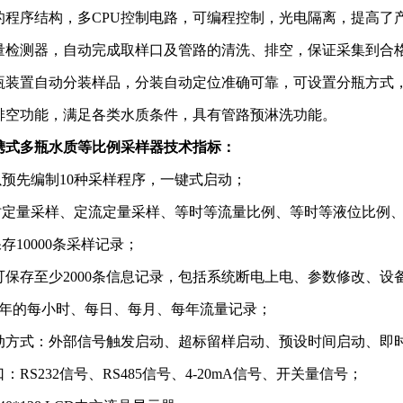
化的程序结构，多CPU控制电路，可编程控制，光电隔离，提高了
流量检测器，自动完成取样口及管路的清洗、排空，保证采集到合
分瓶装置自动分装样品，分装自动定位准确可靠，可设置分瓶方式
动排空功能，满足各类水质条件，具有管路预淋洗功能。
携式
多瓶
水质等比例采样器技术指标：
预先编制10种采样程序，一键式启动；
定量采样、定流定量采样、等时等流量比例、等时等液位比例
10000条采样记录；
可保存至少2000条信息记录，包括系统断电上电、参数修改、设
2年的每小时、每日、每月、每年流量记录；
动方式：外部信号触发启动、超标留样启动、预设时间启动、即
：RS232信号、RS485信号、4-20mA信号、开关量信号；