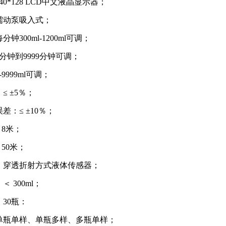
0*128 LCD中文液晶显示器；
蠕动泵吸入式；
钟300ml-1200ml可调；
分钟到9999分钟可调；
9999ml可调；
≤ ±5％；
差：≤ ±10％；
 8米；
50米；
：穿透折射方式液体传感器；
 300ml；
30瓶：
单瓶单样、单瓶多样、多瓶单样；