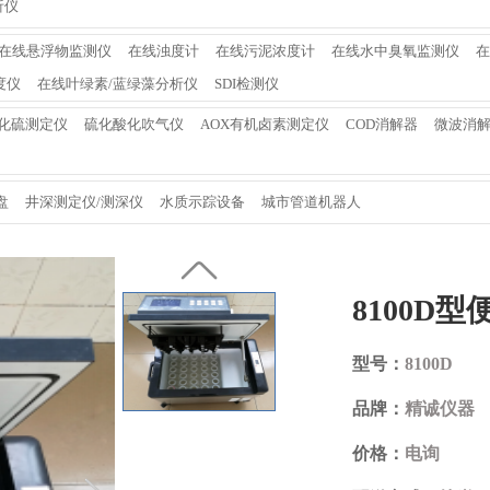
析仪
在线悬浮物监测仪
在线浊度计
在线污泥浓度计
在线水中臭氧监测仪
在
度仪
在线叶绿素/蓝绿藻分析仪
SDI检测仪
化硫测定仪
硫化酸化吹气仪
AOX有机卤素测定仪
COD消解器
微波消
盘
井深测定仪/测深仪
水质示踪设备
城市管道机器人
8100D
型号：
8100D
品牌：
精诚仪器
价格：
电询