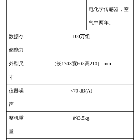
电化学传感器，空
气中两年。
数据存
100万组
储能力
外型尺
（长130×宽60×高210） mm
寸
仪器噪
<70 dB(A)
声
整机重
约3.5kg
量