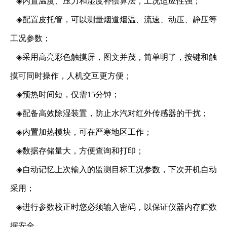
◈
内置温度、压力和湿度补偿算法，工况适应性强；
◈
配置皮托管，可以测量烟道烟温、流速、动压、静压等
工况参数；
◈
采用高亮彩色触摸屏，图文并茂，简单明了，按键和触
摸可同时操作，人机交互更方便；
◈
预热时间短，仅需15分钟；
◈
配备高效除湿装置，防止水汽对红外传感器的干扰；
◈
内置加热模块，可在严寒地区工作；
◈
数据存储量大，方便查询和打印；
◈
自动记忆上次输入的监测目标工况参数，下次开机自动
采用；
◈
进行参数校正时您必须输入密码，以保证仪器内存贮数
据安全。