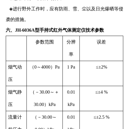
◈
进行野外工作时，应有防雨、雪、尘以及日光爆晒等侵
袭的措施。
六、
JH-6036A型手持式红外气体测定仪
技术参数
参数范围
分辨
误差
率
烟气动
（0
～
4000）Pa
1 Pa
≤±2%
压
烟气静
（－30.00～
＋
0.01
≤±4 %
压
30.00）kPa
kPa
流量计
（－30.00～
0.01
≤±2.5 %