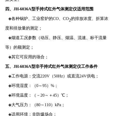
四、
JH-6036A型手持式红外气体测定仪
适用范围
◈
各种锅炉、工业窑炉的CO、CO
的排放浓度、折算浓
2
度和排放量的测定；
◈
烟道工况参数（动压、静压、烟温、流速、标干流量
等）的额测定；
◈
其它可应用的场合；
五、
JH-6036A型非手持式红外气体测定仪
工作条件
◈
工作电源：交流220V（50Hz）或直流24V供电；
◈
环境湿度：（0～95）%；
◈
环境温度：（－20
～
＋45）℃；
◈
大气压力：（80
～
110）kPa；
◈
适用环境：非防爆场合；