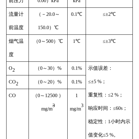
前压力
0.00）kPa
kPa
流量计
（－20.0～
0.1℃
≤±2℃
前温度
150.0）℃
烟气温
（0～500）℃
1℃
≤±3℃
度
O
（0
～
30）%
0.1%
示值误差：
2
≤±5 %；
CO
（0～
20）%
0.1%
2
重复性：≤2 %；
CO
（0～
12500 ）
1
3
3
响应时间：≤60s；
mg/m
mg/m
稳定性：1小时内示
值变化≤5 %。