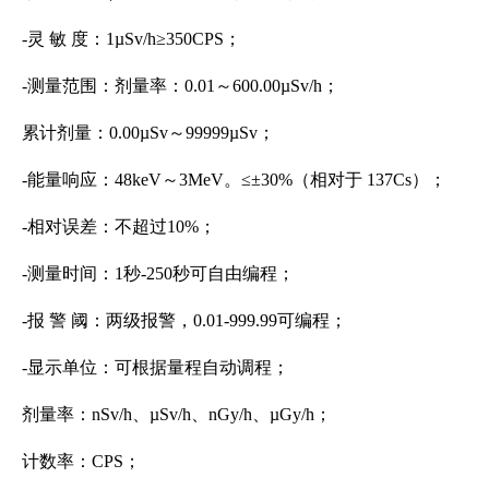
-灵 敏 度：1µSv/h≥350CPS；
-测量范围：剂量率：0.01～600.00µSv/h；
累计剂量：0.00µSv～99999µSv；
-能量响应：48keV～3MeV。≤±30%（相对于 137Cs）；
-相对误差：不超过10%；
-测量时间：1秒-250秒可自由编程；
-报 警 阈：两级报警，0.01-999.99可编程；
-显示单位：可根据量程自动调程；
剂量率：nSv/h、µSv/h、nGy/h、µGy/h；
计数率：CPS；