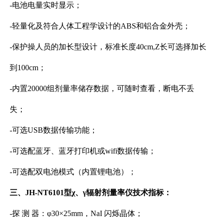
-电池电量实时显示；
-轻量化及符合人体工程学设计的ABS和铝合金外壳；
-保护操人员的加长型设计，标准长度40cm,Z长可选择加长
到100cm；
-内置20000组剂量率储存数据，可随时查看，断电不丢
失；
-可选USB数据传输功能；
-可选配蓝牙、蓝牙打印机或wifi数据传输；
-可选配双电池模式（内置锂电池）；
三、JH-NT6101型χ、γ辐射剂量率仪技术指标：
-探 测 器：φ30×25mm，NaI 闪烁晶体；