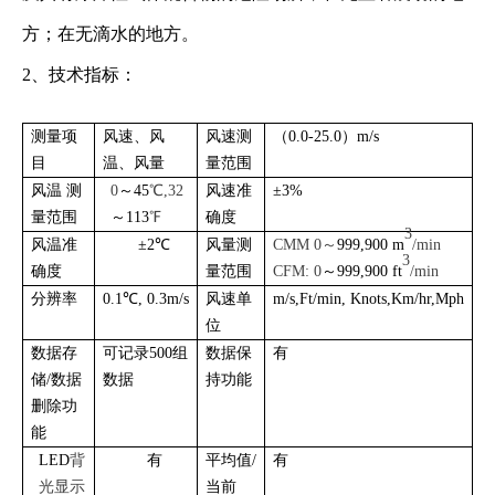
方；在无滴水的地方。
2、技术指标：
测量项
风速、风
风速测
（0.0-25.0）m/s
目
温、风量
量范围
风温 测
0
～45
℃,32
风速准
±3%
量范围
～113
℉
确度
3
风温准
±2℃
风量测
CMM 0～
999,900 m
/min
3
确度
量范围
CFM: 0
～999,900 ft
/min
分辨率
0.1℃, 0.3m/s
风速单
m/s,Ft/min, Knots,Km/hr,Mph
位
数据存
可记录500组
数据保
有
储/数据
数据
持功能
删除功
能
LED
背
有
平均值/
有
光显示
当前