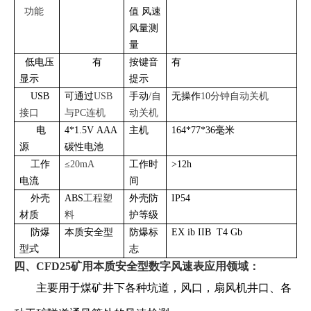
功能
值 风速
风量测
量
低电压
有
按键音
有
显示
提示
USB
可通过
USB
手动
/自
无操作
10分钟自动关机
接口
与PC连机
动关机
电
4*1.5V AAA
主机
164*77*36毫米
源
碳性电池
工作
≤
20mA
工作时
˃12h
电流
间
外壳
ABS
工程塑
外壳防
IP54
材质
料
护等级
防爆
本质安全型
防爆标
EX ib IIB T4 Gb
型式
志
四、CFD25矿用本质安全型数字风速表应用领域：
主要用于煤矿井下各种坑道，风口，扇风机井口、各