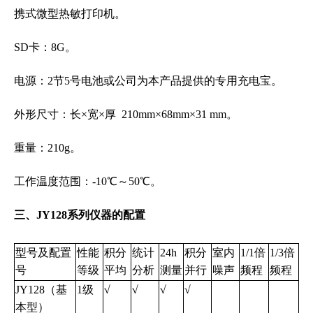
携式微型热敏打印机。
SD卡：8G。
电源：2节5号电池或公司为本产品提供的专用充电宝。
外形尺寸：长×宽×厚 210mm×68mm×31 mm。
重量：210g。
工作温度范围：-10℃～50℃。
三、JY128系列仪器的配置
型号及配置
性能
积分
统计
24h
积分
室内
1/1倍
1/3倍
号
等级
平均
分析
测量
并行
噪声
频程
频程
JY128（基
1级
√
√
√
√
本型）