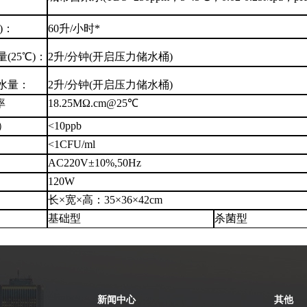
)：
60升/小时*
(25℃)：
2升/分钟(开启压力储水桶)
水量：
2升/分钟(开启压力储水桶)
率
18.25MΩ.cm@25℃
）
<10ppb
<1CFU/ml
AC220V±10%,50Hz
120W
长×宽×高：35×36×42cm
基础型
杀菌型
新闻中心
其他