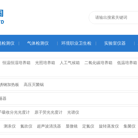
境检测仪
|
气体检测仪
|
环境职业卫生检
|
实验室仪器
|
测仪
恒温恒湿培养箱
光照培养箱
人工气候箱
二氧化碳培养箱
低温培养箱
锈钢加热板
高压灭菌锅
荡器
子吸收分光光度计
原子荧光光度计
光谱仪
测汞仪
氮吹仪
超声波清洗器
显微镜
定氮仪
旋转蒸发仪
集菌仪