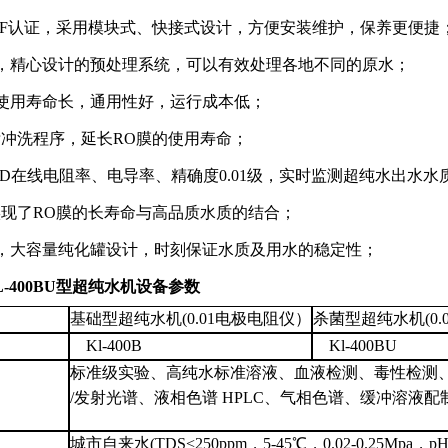
SF认证，采用模块式、快接式设计，方便安装维护，保养更便捷
，精心设计的预处理系统，可以有效处理各地不同的原水；
使用寿命长，通用性好，运行成本低；
垢冲洗程序，延长RO膜的使用寿命；
D在线电阻率、电导率、精确度0.01级，实时监测超纯水出水水
实现了RO膜的长寿命与高品质水质的结合；
，大容量纯化罐设计，时刻保证水质及用水的稳定性；
L-
4
00BU型超纯水机设备参数
基础型超纯水机(0.01电极电阻仪）
杀菌型超纯水机(0
Kl-400B
Kl-400BU
标准级实验、高纯水标准溶液、血液检测、毒性检测
/发射光谱、液相色谱 HPLC、气相色谱、缓冲溶液配
城市自来水(TDS<250ppm，5-45℃，0.02-0.25Mpa，pH3