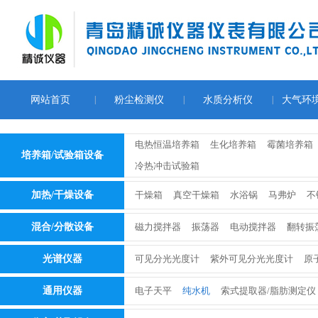
网站首页
|
粉尘检测仪
|
水质分析仪
|
大气环
电热恒温培养箱
生化培养箱
霉菌培养箱
培养箱/试验箱设备
冷热冲击试验箱
加热/干燥设备
干燥箱
真空干燥箱
水浴锅
马弗炉
不
混合/分散设备
磁力搅拌器
振荡器
电动搅拌器
翻转振
光谱仪器
可见分光光度计
紫外可见分光光度计
原
通用仪器
电子天平
纯水机
索式提取器/脂肪测定仪