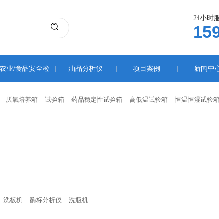
24小时
15
农业/食品安全检
|
油品分析仪
|
项目案例
|
新闻中
测仪
厌氧培养箱
试验箱
药品稳定性试验箱
高低温试验箱
恒温恒湿试验
洗板机
酶标分析仪
洗瓶机