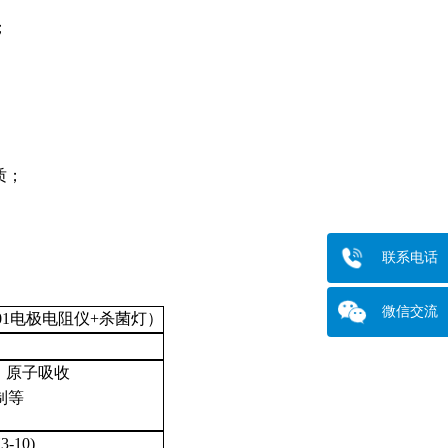
；
质；
联系电话
微信交流
.01电极电阻仪+杀菌灯）
、原子吸收
制等
-10)