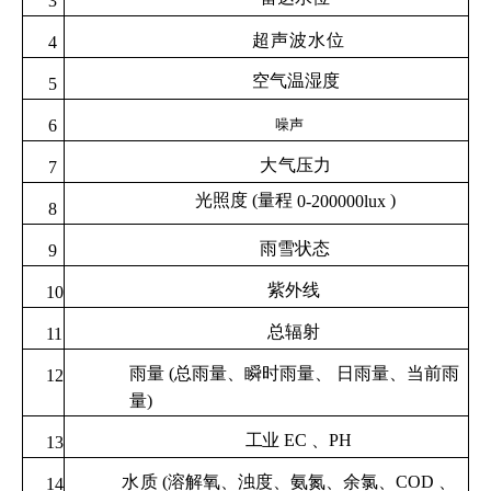
3
超声波水位
4
空气温湿度
5
6
噪
声
大
气压力
7
光照度 (量程
)
0-200000lux
8
雨雪状态
9
紫外线
10
总辐射
11
雨量 (总雨量、瞬时雨量、 日雨量、当前雨
12
量)
工
业
EC
、
PH
13
水
质 (溶解氧、浊度、氨氮、余氯、
COD
、
14