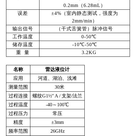
0.2mm（6.28mL）
误差
±4%（室内静态测试，强度为
2mm/min）
输出信号
（干式舌簧管）脉冲信号
工作温度
0-50℃
储存温度
-10℃-50℃
重 量
3.2KG
名称
雷达液位计
应用
河道、湖泊、浅滩
测量范围
30米
过程连接
螺纹G1½ʺ A / 支架/法兰
过程温度
-40～100℃
过程压力
常压
精度
±3mm
频率范围
26GHz