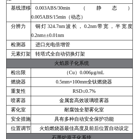
基线漂移
0.003ABS/30min（静态）
0.005ABS/15min（动态）
分辨力
铜灯324.7nm波长，0.2nm带宽，半宽度
0.2nm±±0.01nm
检测器
进口光电倍增管
元素灯架
转塔式全自动切换灯架
火焰原子化系统
检出限
（Cu）0.006μg/mL
燃烧器
0.5mm×100mm全钛燃烧器
重复性
RSD≤0.7%
喷雾器
金属套高效玻璃喷雾器
雾化室
耐腐蚀全塑雾化室
安全措施
具有多种自动安全保护功能
位置调节
火焰燃烧器最佳高度及前后位置自动设定
石墨炉原子化系统