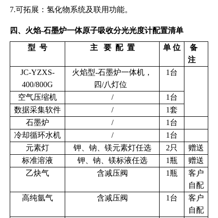
7.可拓展：氢化物系统及联用功能。
四、火焰-石墨炉一体原子吸收分光光度计配置清单
型 号
主 要 配 置
单 位
备
注
JC-YZXS-
火焰型-石墨炉一体机，
1台
400/800G
四/八灯位
空气压缩机
/
1台
数据采集软件
/
1套
石墨炉
/
1台
冷却循环水机
/
1台
元素灯
钾、钠、镁元素灯任选
2只
赠送
标准溶液
钾、钠、镁标液任选
1瓶
赠送
乙炔气
含减压阀
1瓶
客户
自配
高纯氩气
含减压阀
1台
客户
自配