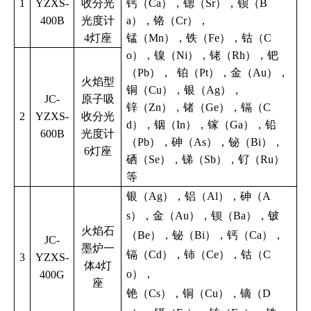
1
YZXS-
收分光
钙（Ca），锶（Sr），钡（B
400B
光度计
a），铬（Cr），
4灯座
锰（Mn），铁（Fe），钴（C
o），镍（Ni），铑（Rh），钯
（Pb）， 铂（Pt），金（Au），
火焰型
铜（Cu），银（Ag），
JC-
原子吸
锌（Zn），锗（Ge），镉（C
2
YZXS-
收分光
d），铟（In），镓（Ga），铅
600B
光度计
（Pb），砷（As），铋（Bi），
6灯座
硒（Se），锑（Sb），钌（Ru）
等
银（Ag），铝（Al），砷（A
s），金（Au），钡（Ba），铍
火焰石
（Be），铋（Bi），钙（Ca），
JC-
墨炉一
镉（Cd），铈（Ce），钴（C
3
YZXS-
体4灯
o），
400G
座
铯（Cs），铜（Cu），镝（D