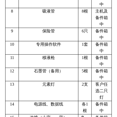
中
8
吸液管
8根
主机及
备件箱
中
9
保险管
6只
备件箱
中
10
专用操作软件
1套
备件箱
中
11
移液枪
1根
备件箱
中
12
石墨管（备用）
5根
备件箱
中
13
元素灯
2支
客户任
选二只
灯
14
电源线、数据线
各1
备件箱
根
中