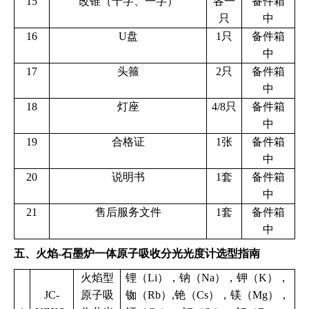
15
改锥（十字、一字）
各一
备件箱
只
中
16
U盘
1只
备件箱
中
17
头箍
2只
备件箱
中
18
灯座
4/8只
备件箱
中
19
合格证
1张
备件箱
中
20
说明书
1套
备件箱
中
21
售后服务文件
1套
备件箱
中
五、火焰-石墨炉一体原子吸收分光光度计选型指南
火焰型
锂（Li），钠（Na），钾（K），
JC-
原子吸
铷（Rb）,铯（Cs），镁（Mg），