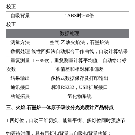
校正
自吸背景
1ABS时≥60倍
校正
数据处理
测量方法
空气-乙炔火焰法，石墨炉法
数据处理
线性回归法自动拟合工作曲线，自动计算结果
重复测量
1～99次，重复测量计算平均值，自动给出标
次数
准偏差和相对标准偏差
结果输出
多格式数据保存及打印输出
通讯接口
标准RS232，USB扩展接口
功能拓展
氢化物系统
三、火焰-石墨炉一体原子吸收分光光度计产品特点
1.四灯位，自动三维切换、能量平衡、多灯位同时预热节
约等待时间，具有氘灯扣背景与自吸扣背景功能；