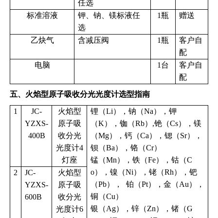
任选
标准溶液
钾、钠、镁标液任
1瓶
赠送
选
乙炔气
含减压阀
1瓶
客户自
配
电脑
1台
客户自
配
五、火焰型原子吸收分光光度计选型指南
1
JC-
火焰型
锂（Li），钠（Na），钾
YZXS-
原子吸
（K），铷（Rb）,铯（Cs），镁
400B
收分光
（Mg），钙（Ca），锶（Sr），
光度计4
钡（Ba），铬（Cr）
灯座
锰（Mn），铁（Fe），钴（C
o），镍（Ni），铑（Rh），钯
2
JC-
火焰型
（Pb）， 铂（Pt），金（Au），
YZXS-
原子吸
铜（Cu）
600B
收分光
银（Ag），锌（Zn），锗（G
光度计6