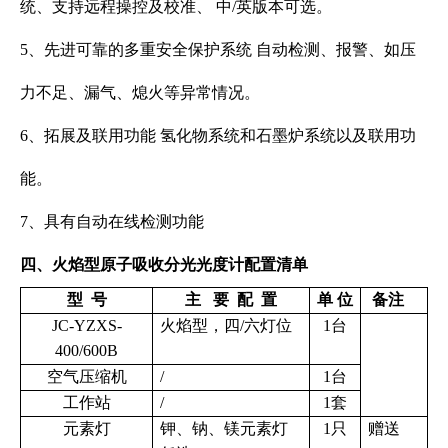
统、支持远程操控及校准、 中/英版本可选。
5、先进可靠的多重安全保护系统 自动检测、报警、如压
力不足、漏气、熄火等异常情况。
6、拓展及联用功能 氢化物系统和石墨炉系统以及联用功
能。
7、具有自动在线检测功能
四、
火焰型原子吸收分光光度计
配置清单
型 号
主 要 配 置
单 位
备注
JC-YZXS-
火焰型，四/六灯位
1台
400/600B
空气压缩机
/
1台
工作站
/
1套
元素灯
钾、钠、镁元素灯
1只
赠送