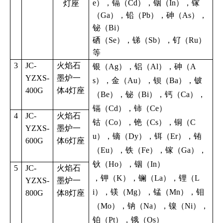
e），镉（Cd），铟（In），镓
灯座
（Ga），铅（Pb），砷（As），
铋（Bi）
硒（Se），锑（Sb），钌（Ru）
等
3
JC-
火焰石
银（Ag），铝（Al），砷（A
YZXS-
墨炉一
s），金（Au），钡（Ba），铍
400G
体4灯座
（Be），铋（Bi），钙（Ca），
镉（Cd），铈（Ce）
4
JC-
火焰石
钴（Co），铯（Cs），铜（C
YZXS-
墨炉一
u），镝（Dy），铒（Er），铕
600G
体6灯座
（Eu），铁（Fe），镓（Ga），
钬（Ho），铟（In）
5
JC-
火焰石
，钾（K），镧（La），锂（L
YZXS-
墨炉一
i），镁（Mg），锰（Mn），钼
800G
体8灯座
（Mo），钠（Na），镍（Ni），
铂（Pt），锇（Os）