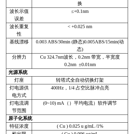
换
波长示值
≤+0.1nm
误差
波长重复
< +0.025 nm
性
基线漂移
0.003 ABS/30min (静态)0.005ABS/15min(动
态)
分辨力
Cu 324.7nm波长，0.2nm 带宽，半宽度
0.2nm ±0.01nm
光源系统
灯座
转塔式全自动切换灯架
灯电源供
400Hz，1/4 占空比脉冲点亮
电方式
灯电流调
(0~10) mA（）平均电流）软件调节
节范围
原子化系统
特征浓度
( Cu ) 0.025 u g/mL /1%
检出限
( Cu ) 0.006 ug/mL